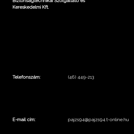
Biztonságtechnikai Szolgáltató és
Kereskedelmi Kft.
Telefonszám:
(46) 449-213
E-mail cím:
pajzs94@pajzs94.t-online.hu